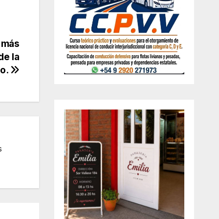
r más
de la
no.
s