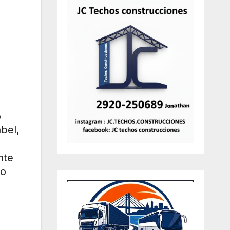
o
bel,
nte
po