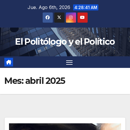
Saltar
Jue. Ago 6th, 2026
4:28:43 AM
al
contenido
El Politólogo y el Político
Mes:
abril 2025