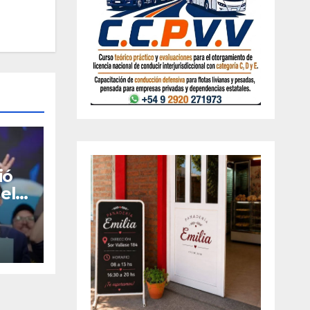
ió
el