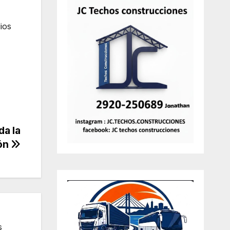
ios
da la
ión
s