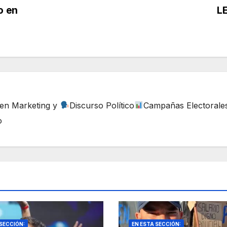
o en
L
 en Marketing y
Discurso Político
Campañas Electorale
o
 SECCIÓN:
EN ESTA SECCIÓN: