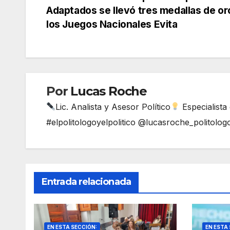
Navegación
Adaptados se llevó tres medallas de or
de
los Juegos Nacionales Evita
entradas
Por
Lucas Roche
Lic. Analista y Asesor Político
Especialista
#elpolitologoyelpolitico @lucasroche_politolog
Entrada relacionada
EN ESTA SECCIÓN:
EN ESTA