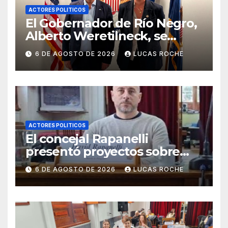
ACTORES POLITICOS
El Gobernador de Río Negro,
Alberto Weretilneck, se
encuentra en Estados Unidos
6 DE AGOSTO DE 2026
LUCAS ROCHE
ACTORES POLITICOS
El concejal Rapanelli
presentó proyectos sobre
infraestructura, tarifas y
6 DE AGOSTO DE 2026
LUCAS ROCHE
salud mental