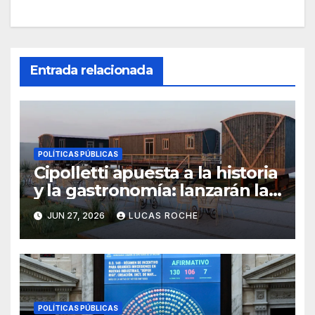
Entrada relacionada
POLÍTICAS PÚBLICAS
Cipolletti apuesta a la historia
y la gastronomía: lanzarán la
licitación para transformar los
JUN 27, 2026
LUCAS ROCHE
vagones del Paseo Ferroviario
POLÍTICAS PÚBLICAS