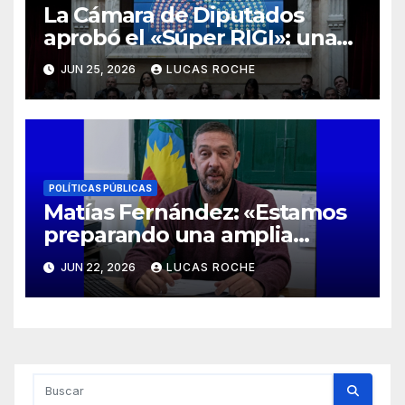
La Cámara de Diputados
aprobó el «Súper RIGI»: una
apuesta ambiciosa para
JUN 25, 2026
LUCAS ROCHE
atraer inversiones
tecnológicas
POLÍTICAS PÚBLICAS
Matías Fernández: «Estamos
preparando una amplia
oferta de capacitaciones para
JUN 22, 2026
LUCAS ROCHE
que los ciudadanos puedan
formarse en oficios»